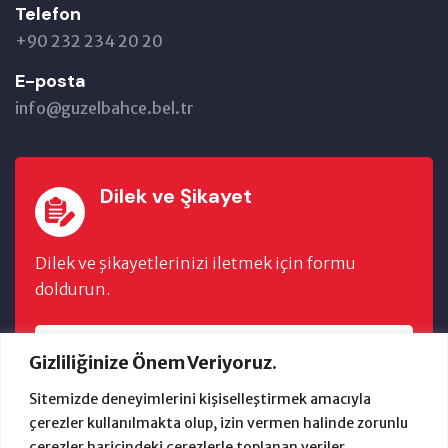
Telefon
+90 232 234 20 20
E-posta
info@guzelbahce.bel.tr
Dilek ve Şikayet
Dilek ve şikayetlerinizi iletmek için formu
doldurun.
FORMU DOLDUR
Gizliliğinize Önem Veriyoruz.
Sitemizde deneyimlerini kişiselleştirmek amacıyla
çerezler kullanılmakta olup, izin vermen halinde zorunlu
çerezler haricindeki çerezlerle toplanan veriler