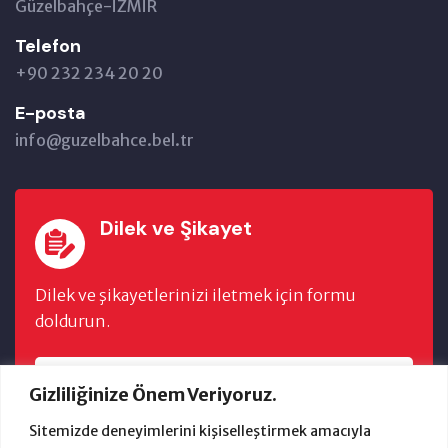
Güzelbahçe-İZMİR
Telefon
+90 232 234 20 20
E-posta
info@guzelbahce.bel.tr
Dilek ve Şikayet
Dilek ve şikayetlerinizi iletmek için formu
doldurun.
FORMU DOLDUR
Gizliliğinize Önem Veriyoruz.
Sitemizde deneyimlerini kişiselleştirmek amacıyla