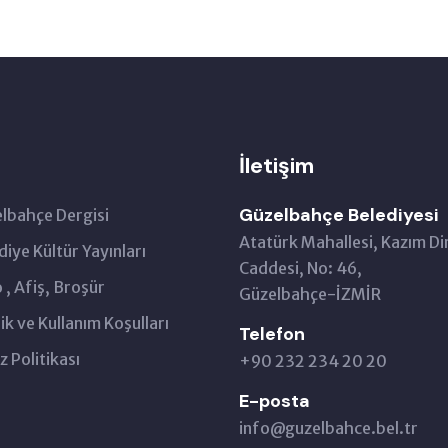
İletişim
Güzelbahçe Belediyesi
lbahçe Dergisi
Atatürk Mahallesi, Kazım Di
diye Kültür Yayınları
Caddesi, No: 46,
 , Afiş, Broşür
Güzelbahçe-İZMİR
lik ve Kullanım Koşulları
Telefon
z Politikası
+90 232 234 20 20
E-posta
info@guzelbahce.bel.tr