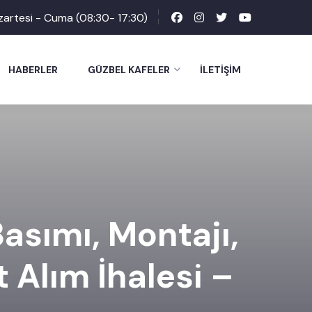
zartesi - Cuma (08:30- 17:30)
HABERLER
GÜZBEL KAFELER
İLETIŞIM
Basımı, Montajı,
 Alım İhalesi –