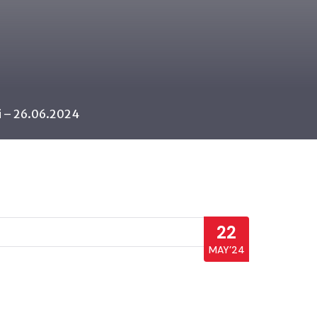
si – 26.06.2024
22
MAY’24