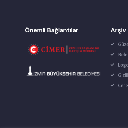
Önemli Bağlantılar
Arşiv
Güze
Bele
Logo
Gizli
Çere