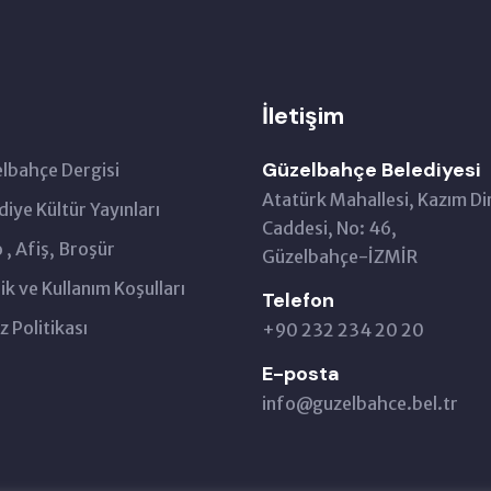
İletişim
Güzelbahçe Belediyesi
lbahçe Dergisi
Atatürk Mahallesi, Kazım Di
diye Kültür Yayınları
Caddesi, No: 46,
 , Afiş, Broşür
Güzelbahçe-İZMİR
lik ve Kullanım Koşulları
Telefon
z Politikası
+90 232 234 20 20
E-posta
info@guzelbahce.bel.tr