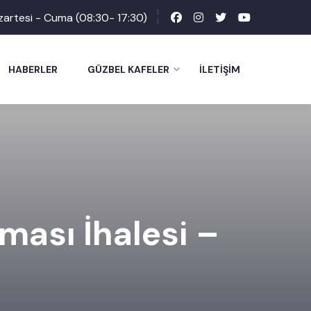
zartesi - Cuma (08:30- 17:30)
HABERLER
GÜZBEL KAFELER
İLETIŞIM
nması İhalesi –