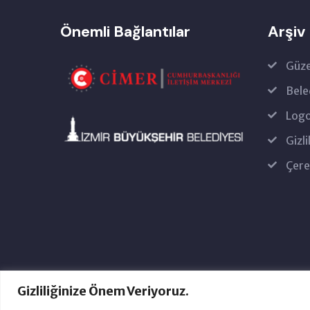
Önemli Bağlantılar
Arşiv
Güze
Bele
Logo
Gizli
Çere
Gizliliğinize Önem Veriyoruz.