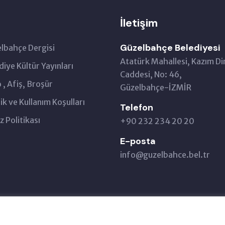
İletişim
Güzelbahçe Belediyesi
lbahçe Dergisi
Atatürk Mahallesi, Kazım Di
diye Kültür Yayınları
Caddesi, No: 46,
 , Afiş, Broşür
Güzelbahçe-İZMİR
lik ve Kullanım Koşulları
Telefon
z Politikası
+90 232 234 20 20
E-posta
info@guzelbahce.bel.tr