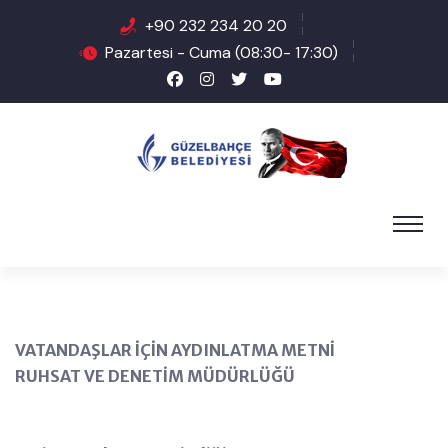
+90 232 234 20 20
Pazartesi - Cuma (08:30- 17:30)
VATANDAŞLAR İÇİN AYDINLATMA METNİ
RUHSAT VE DENETİM MÜDÜRLÜĞÜ