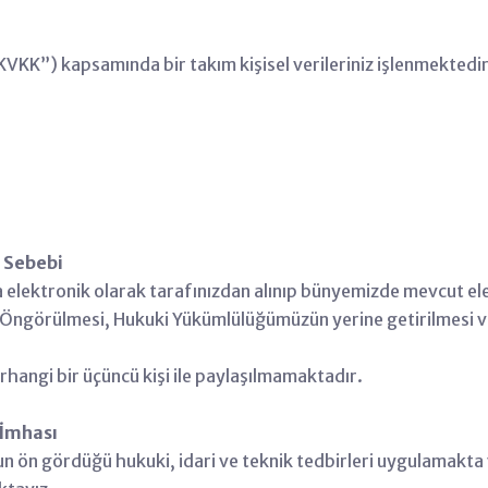
VKK”) kapsamında bir takım kişisel verileriniz işlenmektedir. 
i Sebebi
eya elektronik olarak tarafınızdan alınıp bünyemizde mevcut e
ngörülmesi, Hukuki Yükümlülüğümüzün yerine getirilmesi ve
herhangi bir üçüncü kişi ile paylaşılmamaktadır.
 İmhası
n ön gördüğü hukuki, idari ve teknik tedbirleri uygulamakta 