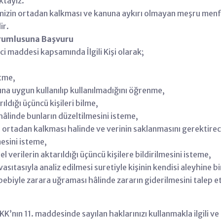
ktayız.
rimizin ortadan kalkması ve kanuna aykırı olmayan meşru men
ir.
Sorumlusuna Başvuru
inci maddesi kapsamında İlgili Kişi olarak;
etme,
cına uygun kullanılıp kullanılmadığını öğrenme,
rıldığı üçüncü kişileri bilme,
 hâlinde bunların düzeltilmesini isteme,
rin ortadan kalkması halinde ve verinin saklanmasını gerekti
mesini isteme,
l verilerin aktarıldığı üçüncü kişilere bildirilmesini isteme,
asıtasıyla analiz edilmesi suretiyle kişinin kendisi aleyhine 
ebebiyle zarara uğraması hâlinde zararın giderilmesini talep e
KK’nın 11. maddesinde sayılan haklarınızı kullanmakla ilgili v