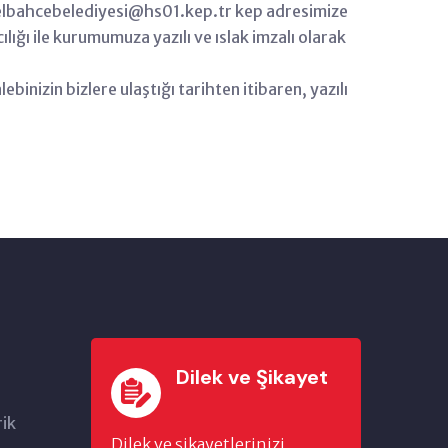
; guzelbahcebelediyesi@hs01.kep.tr kep adresimize
ığı ile kurumumuza yazılı ve ıslak imzalı olarak
binizin bizlere ulaştığı tarihten itibaren, yazılı
Dilek ve Şikayet
rik
Dilek ve şikayetlerinizi