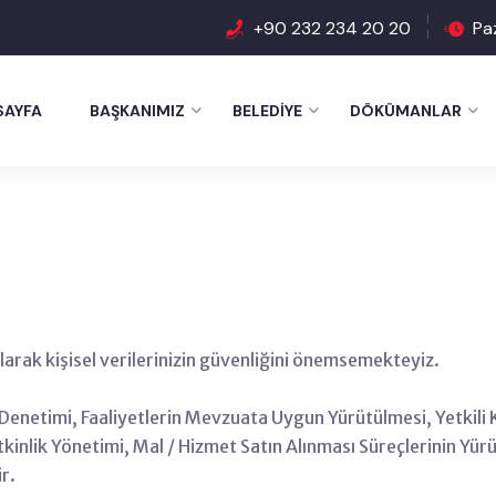
+90 232 234 20 20
Pa
SAYFA
BAŞKANIMIZ
BELEDIYE
DÖKÜMANLAR
arak kişisel verilerinizin güvenliğini önemsemekteyiz.
i / Denetimi, Faaliyetlerin Mevzuata Uygun Yürütülmesi, Yetkili 
kinlik Yönetimi, Mal / Hizmet Satın Alınması Süreçlerinin Yürü
r.