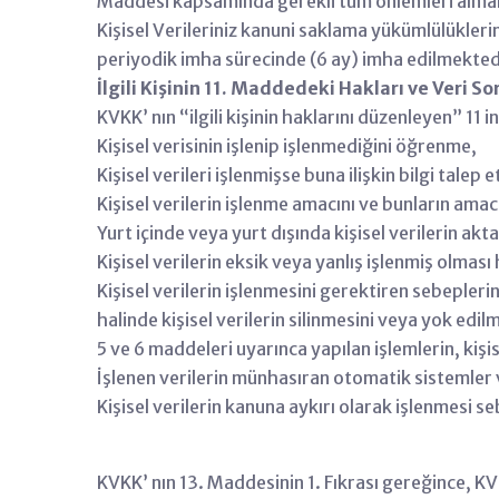
Maddesi kapsamında gerekli tüm önlemleri alma
Kişisel Verileriniz kanuni saklama yükümlülükle
periyodik imha sürecinde (6 ay) imha edilmekted
İlgili Kişinin 11. Maddedeki Hakları ve Veri 
KVKK’ nın “ilgili kişinin haklarını düzenleyen” 11 
Kişisel verisinin işlenip işlenmediğini öğrenme,
Kişisel verileri işlenmişse buna ilişkin bilgi talep 
Kişisel verilerin işlenme amacını ve bunların ama
Yurt içinde veya yurt dışında kişisel verilerin akta
Kişisel verilerin eksik veya yanlış işlenmiş olması
Kişisel verilerin işlenmesini gerektiren sebeple
halinde kişisel verilerin silinmesini veya yok edil
5 ve 6 maddeleri uyarınca yapılan işlemlerin, kişise
İşlenen verilerin münhasıran otomatik sistemler v
Kişisel verilerin kanuna aykırı olarak işlenmesi s
KVKK’ nın 13. Maddesinin 1. Fıkrası gereğince, KV