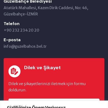
Güzelbahçe Belediyesi
Atatürk Mahallesi, Kazım Dirik Caddesi, No: 46,
Güzelbahçe-İZMİR
Telefon
+90 232 234 20 20
E-posta
info@guzelbahce.bel.tr
Dilek ve Şikayet
Dilek ve şikayetlerinizi iletmek için formu
doldurun.
FORMU DOLDUR
Gizliliğinize Önem Veriyoruz.