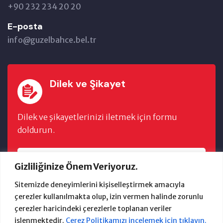
+90 232 234 20 20
E-posta
info@guzelbahce.bel.tr
Dilek ve Şikayet
Dilek ve şikayetlerinizi iletmek için formu
doldurun.
FORMU DOLDUR
Gizliliğinize Önem Veriyoruz.
Sitemizde deneyimlerini kişiselleştirmek amacıyla
çerezler kullanılmakta olup, izin vermen halinde zorunlu
çerezler haricindeki çerezlerle toplanan veriler
işlenmektedir.
Çerez Politikamızı incelemek için tıklayın.