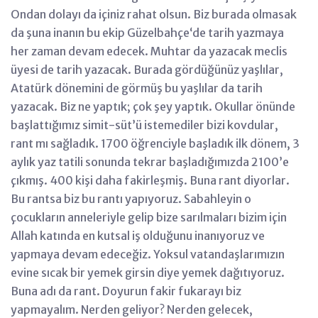
Ondan dolayı da içiniz rahat olsun. Biz burada olmasak
da şuna inanın bu ekip Güzelbahçe‘de tarih yazmaya
her zaman devam edecek. Muhtar da yazacak meclis
üyesi de tarih yazacak. Burada gördüğünüz yaşlılar,
Atatürk dönemini de görmüş bu yaşlılar da tarih
yazacak. Biz ne yaptık; çok şey yaptık. Okullar önünde
başlattığımız simit-süt’ü istemediler bizi kovdular,
rant mı sağladık. 1700 öğrenciyle başladık ilk dönem, 3
aylık yaz tatili sonunda tekrar başladığımızda 2100’e
çıkmış. 400 kişi daha fakirleşmiş. Buna rant diyorlar.
Bu rantsa biz bu rantı yapıyoruz. Sabahleyin o
çocukların anneleriyle gelip bize sarılmaları bizim için
Allah katında en kutsal iş olduğunu inanıyoruz ve
yapmaya devam edeceğiz. Yoksul vatandaşlarımızın
evine sıcak bir yemek girsin diye yemek dağıtıyoruz.
Buna adı da rant. Doyurun fakir fukarayı biz
yapmayalım. Nerden geliyor? Nerden gelecek,