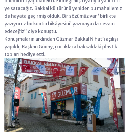
önemli ihtiyaç ekmekti. Ekmeği alış fiyatıyla yani 11 TL
ye satacağız. Bakkal kültürünü yeniden bu mahallemiz
de hayata geçirmiş olduk. Bir sözümüz var ‘ birlikte
yazıyoruz bu kentin hikâyesini’ yazmaya da devam
edeceğiz” diye konuştu.
Konuşmaların ardından Güzmar Bakkal Nihat’ı açılışı
yapıldı, Başkan Günay, çocuklara bakkaldaki plastik
topları hediye etti.