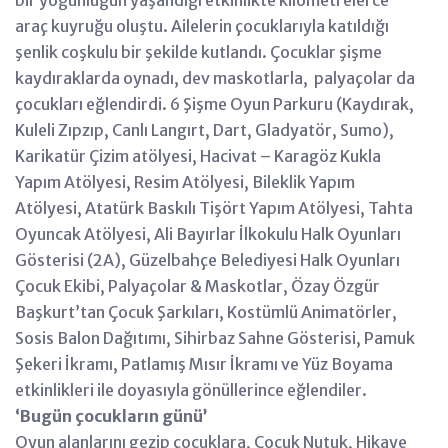
araç kuyruğu oluştu. Ailelerin çocuklarıyla katıldığı
şenlik coşkulu bir şekilde kutlandı. Çocuklar şişme
kaydıraklarda oynadı, dev maskotlarla, palyaçolar da
çocukları eğlendirdi. 6 Şişme Oyun Parkuru (Kaydırak,
Kuleli Zıpzıp, Canlı Langırt, Dart, Gladyatör, Sumo),
Karikatür Çizim atölyesi, Hacivat – Karagöz Kukla
Yapım Atölyesi, Resim Atölyesi, Bileklik Yapım
Atölyesi, Atatürk Baskılı Tişört Yapım Atölyesi, Tahta
Oyuncak Atölyesi, Ali Bayırlar İlkokulu Halk Oyunları
Gösterisi (2A), Güzelbahçe Belediyesi Halk Oyunları
Çocuk Ekibi, Palyaçolar & Maskotlar, Özay Özgür
Başkurt’tan Çocuk Şarkıları, Kostümlü Animatörler,
Sosis Balon Dağıtımı, Sihirbaz Sahne Gösterisi, Pamuk
Şekeri İkramı, Patlamış Mısır İkramı ve Yüz Boyama
etkinlikleri ile doyasıyla gönüllerince eğlendiler.
‘Bugün çocukların günü’
Oyun alanlarını gezip çocuklara, Çocuk Nutuk, Hikaye