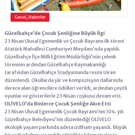
Genel, Haberler
Güzelbahçe’de Çocuk Şenliğine Büyük İlgi
23 Nisan Ulusal Egemenlik ve Çocuk Bayramı ilk töreni
Atatürk Mahallesi Cumhuriyet Meydanı’nda yapıldı.
Güzelbahçe İlçe Milli Eğitim Müdürlüğü’nün çelenk
töreninin ardından Güzelbahçe Kaymakamlığı
tarafından Güzelbahçe Stadyumunda resmi tören
düzenlendi. Okullarda şiir ve kompozisyon dallarında
derece alan öğrencilere ödülleri verildi, ardından çeşitli
oyunlar ve gösterilerle 23 Nisan coşkusu devam etti.
OLİVELO’da Binlerce Çocuk Şenliğe Akın Etti
23 Nisan Ulusal Egemenlik Çocuk Bayramı’nın 104. yılı
Güzelbahçe Belediyesi’nin düzenlediği OLİVELO
ekolojik yaşam parkında adeta izdiham yaşandı. Büyük
bir yoğunluğun yaşandığı etkinlikte kilometrelerce