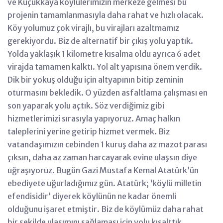
ve Küçükkaya köylülerimizin merkeze gelmesi bu
projenin tamamlanmasıyla daha rahat ve hızlı olacak.
Köy yolumuz çok virajlı, bu virajları azaltmamız
gerekiyordu. Biz de alternatif bir çıkış yolu yaptık.
Yolda yaklaşık 1 kilometre kısalma oldu ayrıca 6 adet
virajda tamamen kalktı. Yol alt yapısına önem verdik.
Dik bir yokuş olduğu için altyapının bitip zeminin
oturmasını bekledik. O yüzden asfaltlama çalışması en
son yaparak yolu açtık. Söz verdiğimiz gibi
hizmetlerimizi sırasıyla yapıyoruz. Amaç halkın
taleplerini yerine getirip hizmet vermek. Biz
vatandaşımızın cebinden 1 kuruş daha az mazot parası
çıksın, daha az zaman harcayarak evine ulaşsın diye
uğraşıyoruz. Bugün Gazi Mustafa Kemal Atatürk’ün
ebediyete uğurladığımız gün. Atatürk; ‘köylü milletin
efendisidir’ diyerek köylünün ne kadar önemli
olduğunu işaret etmiştir. Biz de köylümüz daha rahat
bir şekilde ulaşımını sağlaması için yolu kısalttık.