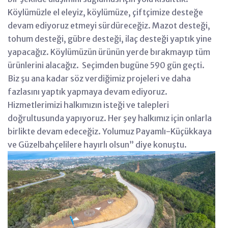
Köylümüzle el eleyiz, köylümüze, çiftçimize desteğe
devam ediyoruz etmeyi sürdüreceğiz. Mazot desteği,
tohum desteği, gübre desteği, ilaç desteği yaptık yine
yapacağız. Köylümüzün ürünün yerde bırakmayıp tüm
ürünlerini alacağız. Seçimden bugüne 590 gün geçti.
Biz şu ana kadar söz verdiğimiz projeleri ve daha
fazlasını yaptık yapmaya devam ediyoruz.
Hizmetlerimizi halkımızın isteği ve talepleri
doğrultusunda yapıyoruz. Her şey halkımız için onlarla
birlikte devam edeceğiz. Yolumuz Payamlı-Küçükkaya
ve Güzelbahçelilere hayırlı olsun” diye konuştu.