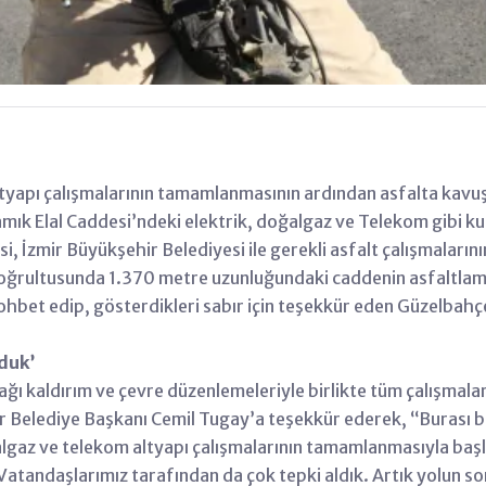
ltyapı çalışmalarının tamamlanmasının ardından asfalta kavu
amık Elal Caddesi’ndeki elektrik, doğalgaz ve Telekom gibi ku
zmir Büyükşehir Belediyesi ile gerekli asfalt çalışmalarının y
oğrultusunda 1.370 metre uzunluğundaki caddenin asfaltlama 
sohbet edip, gösterdikleri sabır için teşekkür eden Güzelba
duk’
ağı kaldırım ve çevre düzenlemeleriyle birlikte tüm çalışmal
r Belediye Başkanı Cemil Tugay’a teşekkür ederek, ‘‘Burası b
oğalgaz ve telekom altyapı çalışmalarının tamamlanmasıyla ba
 Vatandaşlarımız tarafından da çok tepki aldık. Artık yolun s