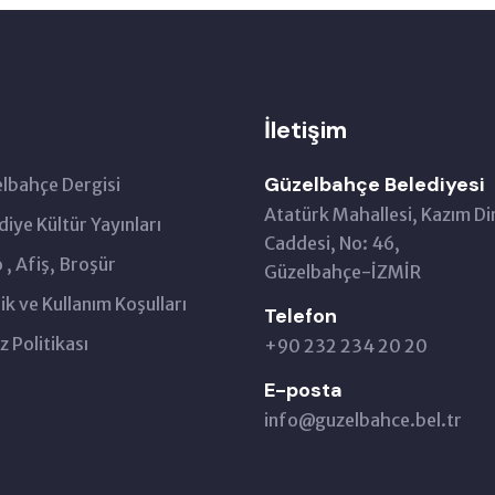
İletişim
Güzelbahçe Belediyesi
lbahçe Dergisi
Atatürk Mahallesi, Kazım Di
diye Kültür Yayınları
Caddesi, No: 46,
 , Afiş, Broşür
Güzelbahçe-İZMİR
lik ve Kullanım Koşulları
Telefon
z Politikası
+90 232 234 20 20
E-posta
info@guzelbahce.bel.tr