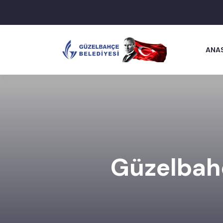
ANA
Güzelbahç