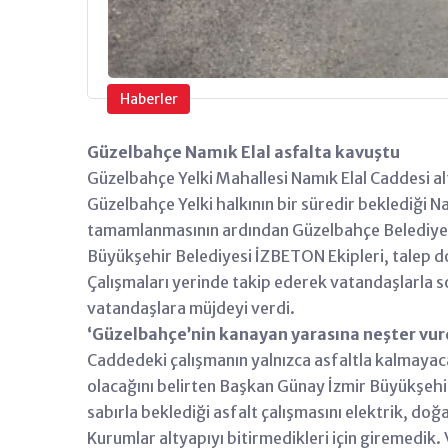
Haberler
Güzelbahçe Namık Elal asfalta kavuştu
Güzelbahçe Yelki Mahallesi Namık Elal Caddesi a
Güzelbahçe Yelki halkının bir süredir beklediği N
tamamlanmasının ardından Güzelbahçe Belediyesi, İ
Büyükşehir Belediyesi İZBETON Ekipleri, talep d
Çalışmaları yerinde takip ederek vatandaşlarla 
vatandaşlara müjdeyi verdi.
‘Güzelbahçe’nin kanayan yarasına neşter vur
Caddedeki çalışmanın yalnızca asfaltla kalmayac
olacağını belirten Başkan Günay İzmir Büyükşehi
sabırla beklediği asfalt çalışmasını elektrik, d
Kurumlar altyapıyı bitirmedikleri için giremedik.