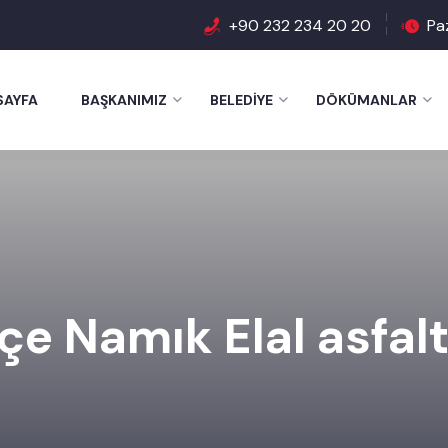
+90 232 234 20 20
Pa
SAYFA
BAŞKANIMIZ
BELEDIYE
DÖKÜMANLAR
e Namık Elal asfal