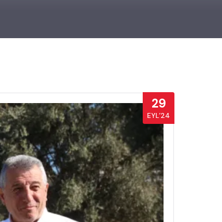
29
EYL’24