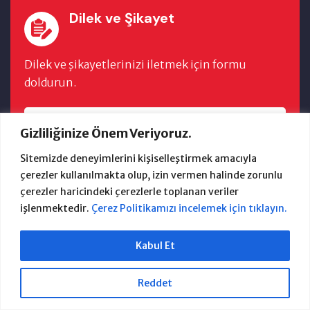
Dilek ve Şikayet
Dilek ve şikayetlerinizi iletmek için formu
doldurun.
FORMU DOLDUR
Gizliliğinize Önem Veriyoruz.
Sitemizde deneyimlerini kişiselleştirmek amacıyla
çerezler kullanılmakta olup, izin vermen halinde zorunlu
çerezler haricindeki çerezlerle toplanan veriler
işlenmektedir.
Çerez Politikamızı incelemek için tıklayın.
2024 Güzelbahçe Belediyesi Bilgi İşlem
Kabul Et
Anasayfa
Başkan
E-Belediye
İhaleler
Dökümanlar
Reddet
Çerez Politikası
İletişim
Birim Tarife Cetvelleri