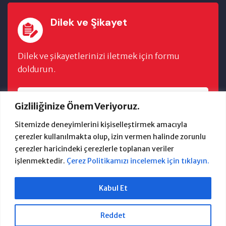
Dilek ve Şikayet
Dilek ve şikayetlerinizi iletmek için formu
doldurun.
FORMU DOLDUR
Gizliliğinize Önem Veriyoruz.
Sitemizde deneyimlerini kişiselleştirmek amacıyla
çerezler kullanılmakta olup, izin vermen halinde zorunlu
çerezler haricindeki çerezlerle toplanan veriler
işlenmektedir.
Çerez Politikamızı incelemek için tıklayın.
2024 Güzelbahçe Belediyesi Bilgi İşlem
Kabul Et
Anasayfa
Başkan
E-Belediye
İhaleler
Dökümanlar
Reddet
Çerez Politikası
İletişim
Birim Tarife Cetvelleri