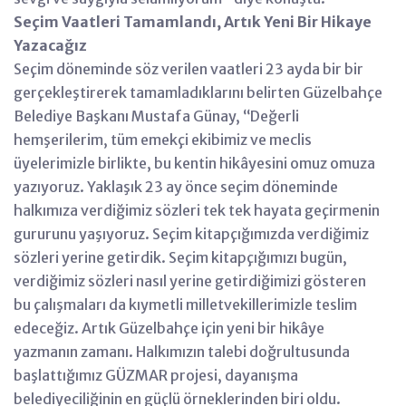
Seçim Vaatleri Tamamlandı, Artık Yeni Bir Hikaye
Yazacağız
Seçim döneminde söz verilen vaatleri 23 ayda bir bir
gerçekleştirerek tamamladıklarını belirten Güzelbahçe
Belediye Başkanı Mustafa Günay, ‘‘Değerli
hemşerilerim, tüm emekçi ekibimiz ve meclis
üyelerimizle birlikte, bu kentin hikâyesini omuz omuza
yazıyoruz. Yaklaşık 23 ay önce seçim döneminde
halkımıza verdiğimiz sözleri tek tek hayata geçirmenin
gururunu yaşıyoruz. Seçim kitapçığımızda verdiğimiz
sözleri yerine getirdik. Seçim kitapçığımızı bugün,
verdiğimiz sözleri nasıl yerine getirdiğimizi gösteren
bu çalışmaları da kıymetli milletvekillerimizle teslim
edeceğiz. Artık Güzelbahçe için yeni bir hikâye
yazmanın zamanı. Halkımızın talebi doğrultusunda
başlattığımız GÜZMAR projesi, dayanışma
belediyeciliğinin en güçlü örneklerinden biri oldu.