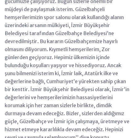
gücümüzle çalışıyoruz. Bugün sizlerle önemli bir
müjdeyi de paylaşmak isterim. Güzelbahçeli
hemşerilerimizin spor salonu olarak kullandığı alanın
üzerindeki arsanın mülkiyeti, İzmir Büyükşehir
Belediyesi tarafından Güzelbahçe Belediyesi’ne
devredilmiştir. Bu kararın Güzelbahçemize hayırlı
olmasını diliyorum. Kıymetli hemşerilerim, Zor
günlerden geçiyoruz. Hepimiz ülkemizin içinde
bulunduğu koşulları yaşıyor ve hissediyoruz. Ancak
şunu bilmenizi isterim ki, İzmir laik, Atatürk ilke ve
değerlerine bağlı, Cumhuriyet’e yürekten sahip çıkan
bir kenttir. İzmir Büyükşehir Belediyesi olarak, İzmir’in
değerlerini ve hemşerilerimizin hassasiyetlerini
korumak için her zaman sizlerle birlikte, dimdik
durmaya devam edeceğiz. Bizler, sizlerden aldığımız
güçle, Güzelbahçe ve İzmir için çalışmaya, üretmeye ve
hizmet etmeye kararlılıkla devam edeceğiz. Hepinizi
sevgi ve saygıyla selamlıyorum’’ diye konuştu.