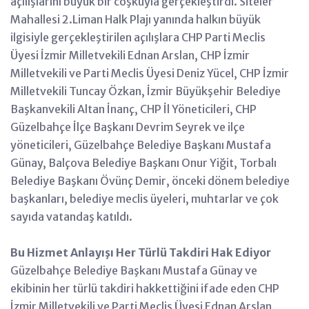
açılışlarını büyük bir coşkuyla gerçekleştirdi. Siteler
Mahallesi 2.Liman Halk Plajı yanında halkın büyük
ilgisiyle gerçekleştirilen açılışlara CHP Parti Meclis
Üyesi İzmir Milletvekili Ednan Arslan, CHP İzmir
Milletvekili ve Parti Meclis Üyesi Deniz Yücel, CHP İzmir
Milletvekili Tuncay Özkan, İzmir Büyükşehir Belediye
Başkanvekili Altan İnanç, CHP İl Yöneticileri, CHP
Güzelbahçe İlçe Başkanı Devrim Seyrek ve ilçe
yöneticileri, Güzelbahçe Belediye Başkanı Mustafa
Günay, Balçova Belediye Başkanı Onur Yiğit, Torbalı
Belediye Başkanı Övünç Demir, önceki dönem belediye
başkanları, belediye meclis üyeleri, muhtarlar ve çok
sayıda vatandaş katıldı.
Bu Hizmet Anlayışı Her Türlü Takdiri Hak Ediyor
Güzelbahçe Belediye Başkanı Mustafa Günay ve
ekibinin her türlü takdiri hakkettiğini ifade eden CHP
İzmir Milletvekili ve Parti Meclis Üyesi Ednan Arslan,