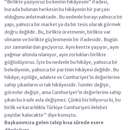
“Birlikte yazıyoruz bu kentin hikâyesini” ifadesi,
burada bulunan herkesin bu hikâyenin bir parçası
olduğunu anlatmaktadır. Bu nedenle burayı yalnızca bir
yapı, yalnızca bir market ya da bir tesis olarak görmek
doğru değildir. Bu, birlikte üretmenin, birlikte var
olmanın ve birlikte güçlenmenin bir ifadesidir. Bugün
zor zamanlardan geçiyoruz. Aynı kentte yaşıyor, aynı
yağmur altında ıslanıyor, aynı zorlukları birlikte
göğüslüyoruz. İşte bu nedenle bu hikâye, yalnızca bir
belediyenin, yalnızca bir partinin hikâyesi değildir. Bu
hikâye; eşitliğe, adalete ve Cumhuriyet’in değerlerine
sahip çıkanların ortak hikâyesidir. İsimler değişir,
görevler değişir, ama Cumhuriyet’in değerlerine sahip
çıkan bu irade asla değişmez. Çünkü biz biliyoruz ki, bu
birlik ve kararlılıkla Türkiye Cumhuriyeti ilelebet
payidar kalacaktır’’ diye konuştu.
Başkanımıza gelen talep kısa sürede esere
dönüşüyor