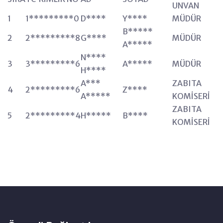
UNVAN
1
1*********0
D****
Y****
MÜDÜR
B*****
2
2*********8
G****
MÜDÜR
A*****
N****
3
3*********6
A*****
MÜDÜR
H****
A***
ZABITA
4
2*********6
Z****
A*****
KOMİSERİ
ZABITA
5
2*********4
H*****
B****
KOMİSERİ