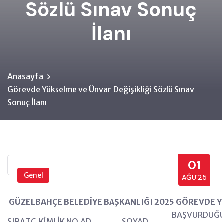
Sözlü Sınav Sonuç
İlanı
Anasayfa
Görevde Yükselme ve Ünvan Değişikliği Sözlü Sınav
Sonuç İlanı
01
Genel
AĞU’25
GÜZELBAHÇE BELEDİYE BAŞKANLIĞI 2025 GÖREVDE Y
BAŞVURDUĞ
SIRA
TC KİMLİK NO
AD
SOYAD