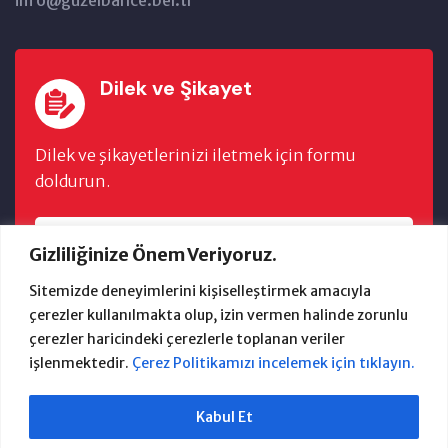
Dilek ve Şikayet
Dilek ve şikayetlerinizi iletmek için formu
doldurun.
FORMU DOLDUR
Gizliliğinize Önem Veriyoruz.
Sitemizde deneyimlerini kişiselleştirmek amacıyla
çerezler kullanılmakta olup, izin vermen halinde zorunlu
çerezler haricindeki çerezlerle toplanan veriler
işlenmektedir.
Çerez Politikamızı incelemek için tıklayın.
2024 Güzelbahçe Belediyesi Bilgi İşlem
Kabul Et
Anasayfa
Başkan
E-Belediye
İhaleler