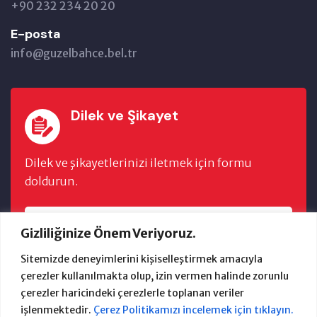
+90 232 234 20 20
E-posta
info@guzelbahce.bel.tr
Dilek ve Şikayet
Dilek ve şikayetlerinizi iletmek için formu
doldurun.
FORMU DOLDUR
Gizliliğinize Önem Veriyoruz.
Sitemizde deneyimlerini kişiselleştirmek amacıyla
çerezler kullanılmakta olup, izin vermen halinde zorunlu
çerezler haricindeki çerezlerle toplanan veriler
işlenmektedir.
Çerez Politikamızı incelemek için tıklayın.