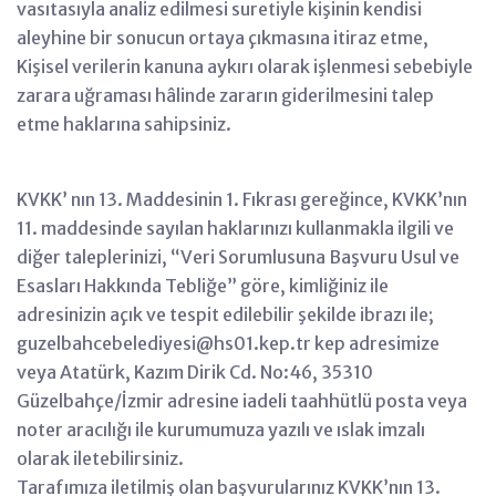
vasıtasıyla analiz edilmesi suretiyle kişinin kendisi
aleyhine bir sonucun ortaya çıkmasına itiraz etme,
Kişisel verilerin kanuna aykırı olarak işlenmesi sebebiyle
zarara uğraması hâlinde zararın giderilmesini talep
etme haklarına sahipsiniz.
KVKK’ nın 13. Maddesinin 1. Fıkrası gereğince, KVKK’nın
11. maddesinde sayılan haklarınızı kullanmakla ilgili ve
diğer taleplerinizi, “Veri Sorumlusuna Başvuru Usul ve
Esasları Hakkında Tebliğe” göre, kimliğiniz ile
adresinizin açık ve tespit edilebilir şekilde ibrazı ile;
guzelbahcebelediyesi@hs01.kep.tr kep adresimize
veya Atatürk, Kazım Dirik Cd. No:46, 35310
Güzelbahçe/İzmir adresine iadeli taahhütlü posta veya
noter aracılığı ile kurumumuza yazılı ve ıslak imzalı
olarak iletebilirsiniz.
Tarafımıza iletilmiş olan başvurularınız KVKK’nın 13.