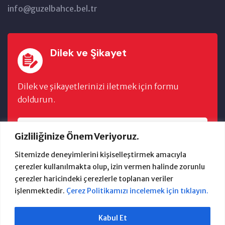
info@guzelbahce.bel.tr
Dilek ve Şikayet
Dilek ve şikayetlerinizi iletmek için formu
doldurun.
FORMU DOLDUR
Gizliliğinize Önem Veriyoruz.
Sitemizde deneyimlerini kişiselleştirmek amacıyla
çerezler kullanılmakta olup, izin vermen halinde zorunlu
çerezler haricindeki çerezlerle toplanan veriler
işlenmektedir.
Çerez Politikamızı incelemek için tıklayın.
2024 Güzelbahçe Belediyesi Bilgi İşlem
Kabul Et
Anasayfa
Başkan
E-Belediye
İhaleler